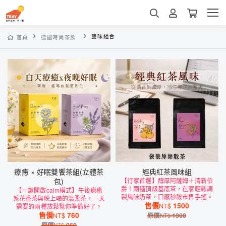
雙味組合
首頁
德國時尚茶飲
療癒 × 好眠雙饗茶組(立體茶
經典紅茶風味組
包)
【行家首選】醇厚阿薩姆＋清新伯
爵！兩種頂級基底茶，在家輕鬆調
【一鍵開啟calm模式】午後療癒
製風味奶茶，口感秒殺市售手搖。
系花香茶與晚上喝的溫柔茶，一天
售價
1500
NT$
需要的兩種放鬆幫你準備好了。
售價
760
NT$
原價
1900
NT$
原價
960
NT$