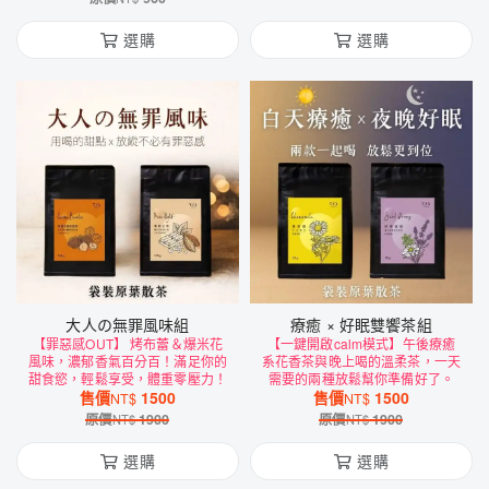
選購
選購
大人の無罪風味組
療癒 × 好眠雙饗茶組
【罪惡感OUT】 烤布蕾＆爆米花
【一鍵開啟calm模式】午後療癒
風味，濃郁香氣百分百！滿足你的
系花香茶與晚上喝的溫柔茶，一天
甜食慾，輕鬆享受，體重零壓力！
需要的兩種放鬆幫你準備好了。
售價
1500
售價
1500
NT$
NT$
原價
1900
原價
1900
NT$
NT$
選購
選購