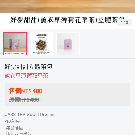
1
/
3
好夢甜甜立體茶包
薰衣草薄荷花草茶
售價
400
NT$
原價
480
NT$
CASS TEA-Sweet Dreams
-10入裝
-無咖啡因
-清新花草香氣