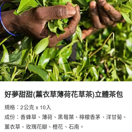
好夢甜甜(薰衣草薄荷花草茶)立體茶包
規格：2公克 x 10入
成份：
香蜂草、薄荷、黑莓葉、檸檬香茅、洋甘菊、
薰衣草、玫瑰花瓣、橙花、石南
。