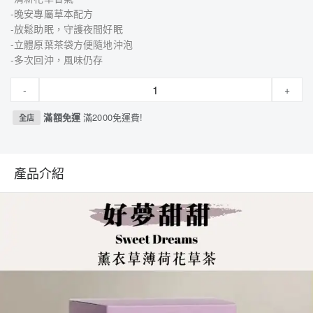
-晚安專屬草本配方
-放鬆助眠，守護夜間好眠
-立體原葉茶袋方便隨地沖泡
-​多次回沖，風味仍存
-
+
滿額免運
滿2000免運費!
全店
產品介紹