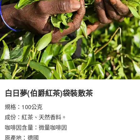
白日夢(伯爵紅茶)袋裝散茶
規格：100公克
成份：
紅茶、天然香料
。
咖啡因含量：微量咖啡因
原產地：德國