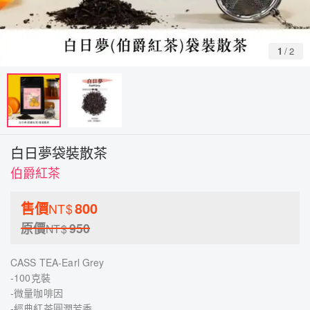
1
/
2
白日夢袋裝散茶
伯爵紅茶
售價
800
NT$
原價
950
NT$
CASS TEA-Earl Grey
-100克裝
-微量咖啡因
-經典紅茶圓潤芳香