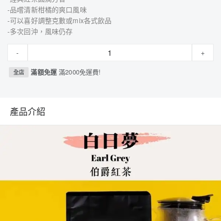
-品嚐清新柑橘的爽口風味
-可以喜好調整克數或mix各式飲品
-​多次回沖，風味仍存
-
+
滿額免運
滿2000免運費!
全店
產品介紹